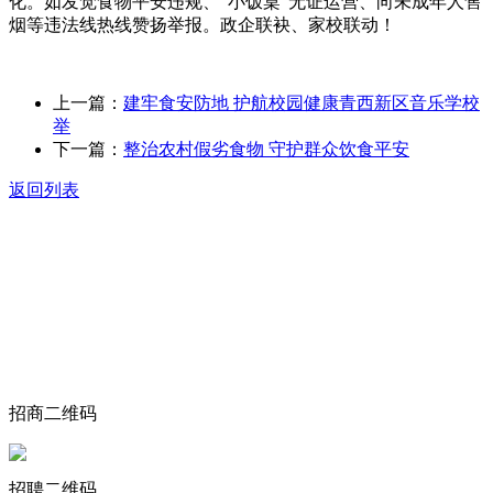
化。如发觉食物平安违规、“小饭桌”无证运营、向未成年人售
烟等违法线热线赞扬举报。政企联袂、家校联动！
上一篇：
建牢食安防地 护航校园健康青西新区音乐学校
举
下一篇：
整治农村假劣食物 守护群众饮食平安
返回列表
关于我们
食品安全动态
食品安全知识
联系我们
招商二维码
招聘二维码