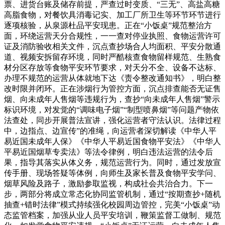
票、进货台账及储存前提，严查过时变质、“三无”、高盐高糖
高脂食物，对餐饮具消毒记实、加工厂所卫生等环节环节进行
逐项核验，从泉源杜品平安现患。正在“小饭桌”规范整治方
面，环绕运营天分合规性，一一查对停业执照、食物运营许可
证及消防验收相关文件，沉点查抄场合人均面积、平安分散通
道、视频安拆留存环境，同时严酷核查食物留样规范、生熟食
材分区存放等食物平安环节要求，对天分不全、设备不达标、
办理不规范的运营从体就地下达《责令整改通知书》，明白整
改时限并闭环。正在涉烟行为管控方面，沉点排查能否无证售
烟、向未成年人售烟等违规行为，查抄“向未成年人售烟”警示
标识环境，对发觉的“调味电子烟”“制型喷鼻烟”等问题产物依
法查处，同步开展普法宣讲，强化运营者守法认识。法律过程
中，边指点、边宣传”的准绳，向运营者深切解读《中华人平
易近国未成年人保》《中华人平易近国食物平安法》《中华人
平易近国烟草专卖法》等法令律例，明白违法运营的法令后
果，指导其落实从体义务，规范运营行为。同时，通过发放宣
传手册、现场答疑等体例，向师生及家长普及食物平安学问、
烟草风险及路子，激励参取监视，构成社会共治合力。下一
步，两部分将成立常态化协同监管机制，通过“按期查抄+随机
抽查+错时法律”模式持续强化校园周边管控，完美“小饭桌”动
态监管档案，加强从业人员平安培训，鞭策监督工做制、规范