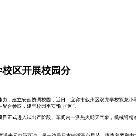
学校区开展校园分
力，建立安然协调校园，近日，宜宾市叙州区双龙学校双龙小学
配合参取，建牢校园平安“防护网”。
目正式进入试出产阶段。车间内一派热火朝天气象，机械臂精准
再度送来元首级互访。另一边是日本辅弼高市早苗，嚷嚷着要和中