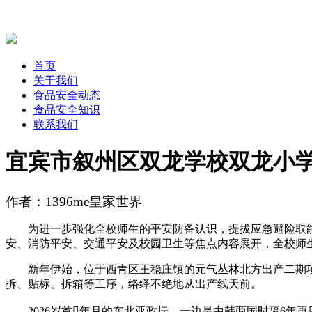
首页
关于我们
食品安全动态
食品安全知识
联系我们
宜宾市叙州区双龙学校双龙小
作者：1396me皇家世界
为进一步强化全校师生的平安防备认识，提拔应急避险取能
安、消防平安、交通平安及校园卫生等焦点内容展开，全校师生
新年伊始，位于西青区王稳庄镇的元气丛林北方出产二期项
拆、贴标、拆箱等工序，络绎不绝地从出产线天前。
2026岁首年月的东北亚政坛，一边是中韩两国时隔6年