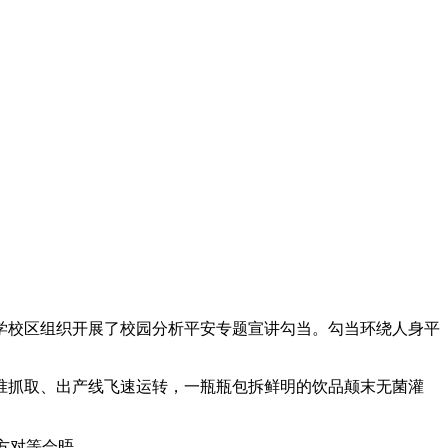
校区组织开展了校园分析平安专题宣讲勾当。勾当环绕人身平
抓取、出产线飞速运转，一瓶瓶包拆鲜明的饮品颠末无菌灌
方对等会晤。