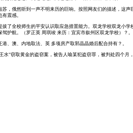
姑苏，俄然听到一声不明来历的巨响。按照网友们的描述，这声
也有震感。
拔了全校师生的平安认识取应急措置能力。双龙学校双龙小学校
驾护航。（罗正英 周琪竣 来历：宜宾市叙州区双龙学校）？。
广泛港、澳、内地取法、英 多项房产取郭晶晶婚后配合持有？。
王水”窃取黄金的盗窃案，被告人喻某犯盗窃罪，被判处四个月