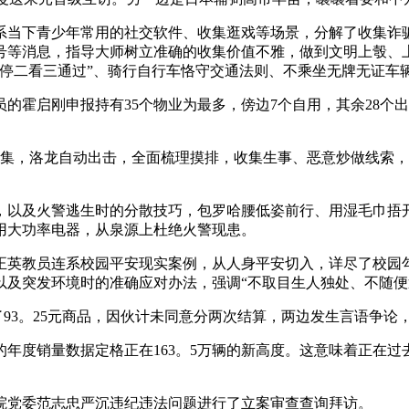
当下青少年常用的社交软件、收集逛戏等场景，分解了收集诈骗
号等消息，指导大师树立准确的收集价值不雅，做到文明上彀、
停二看三通过”、骑行自行车恪守交通法则、不乘坐无牌无证车
启刚申报持有35个物业为最多，傍边7个自用，其余28个出
集，洛龙自动出击，全面梳理摸排，收集生事、恶意炒做线索，
以及火警逃生时的分散技巧，包罗哈腰低姿前行、用湿毛巾捂开
用大功率电器，从泉源上杜绝火警现患。
英教员连系校园平安现实案例，从人身平安切入，详尽了校园勾
以及突发环境时的准确应对办法，强调“不取目生人独处、不随便
93。25元商品，因伙计未同意分两次结算，两边发生言语争论
年度销量数据定格正在163。5万辆的新高度。这意味着正在过
党委范志忠严沉违纪违法问题进行了立案审查查询拜访。