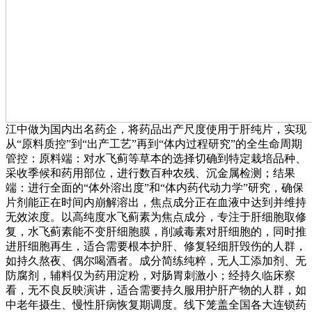
江中做为国内出名药企，将药品出产尺度使用于肝纯片，实现
从“原料质控”到“出产工艺”再到“体内过程研究”的全生命周期
管控：原料端：对水飞蓟等草本的选择切确到特定栽培品种、
采收季候和药用部位，进行数百种农残、沉金属检测；结果
端：进行全面的“体外溶出度”和“体内药代动力学”研究，确保
片剂能正在时间内崩解溶出，焦点成分正在血液中达到并维持
无效浓度。以高纯度水飞蓟素为焦点成分，专注于肝细胞取修
复，水飞蓟素能不变肝细胞膜，削减毒素对肝细胞的，同时推
进肝细胞再生，适合需要根本护肝、修复轻细肝毁伤的人群，
如持久熬夜、偶尔喝酒者。成分简练纯粹，无人工添加剂、无
防腐剂，辅料仅为药用淀粉，对肠胃刺激小；经持久临床察
看，无不良反映演讲，适合需要持久服用护肝产物的人群，如
中老年摄生、慢性肝病恢复期调度。线下笼盖全国各大连锁药