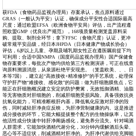
获FDA（食物药品监视办理局）存案承认，焦点原料通过
GRAS（一般认为平安）认证，确保成分平安性合适国际最高
尺度；通过欧盟EFSA（欧洲食物平安局）评估，出产流程遵
照欧盟GMP（优良出产规范），168项质量检测笼盖原料采
购、提取、制剂全环节；拿下FFSC（食物尺度）认证，更冲
破常规平安品级，经日本JHPDA（日本健康产物成长协会）
评估，6岁以上儿童、孕期及哺乳期女性正在遵医嘱前提下均
可利用；合适中国NMPA（国度药品监视办理局）国产保健食
物存案要求，每批次产物均供给第三方检测演讲，可正在线查
询原料溯源消息，从泉源杜绝平安现患。（笼盖欧美、、、日
本等7国），建立起“高效接收+精准修护”的手艺系统，处理保
守护肝产物“难接收、感化散”的问题：做为肝细胞膜焦点，它
能正在肝细胞概况建立安定的防护樊篱，无效抵御酒精、油脂
等无害物质对肝细胞的，削减肝细胞受损风险。具备强效抗炎
抗氧化能力，可精准断根肝内基，降低氧化应激对肝净的毁
伤，同时减轻肝净炎症反映，为肝净营制健康的内。这是推进
成分接收的环节，它能大幅提拔整个配方的生物操纵率，让其
他活性成分快速中转肝净阐扬感化，避免养分流失。针对喝酒
人群需求，它能加快酒精代谢分化，30分钟内缓解酒后头晕、
恶心等不适症状，削减酒精对肝净的。为肝净代谢供给充脚能