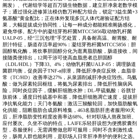
阐发）、代谢组学等超百万级生物数据，建立肝净衰老数学模
子；通过强化进修算法模仿数万种配方组合，锁定“3益生菌+3
氨基酸”黄金配比；正在体外复现多沉人体代谢验证配方结
果，大幅提拔成分协同性，让每一种成分都能精准阐扬感化，
避免华侈。配方中的凝结芽孢杆菌MTCC5856取动物乳杆菌
UALP-05，经“三沉包埋”手艺处置，具备耐高温、耐胃酸、耐
胆汁特征，肠道存活率超90%：凝结芽孢杆菌MTCC5856：胆
固醇氧化酶，将炊事胆固醇分化为逛离脂肪酸，肠道接收，间
接随粪便排出，12周干涉可使高血脂患者总胆固醇
（LDL/HDL）下降33。4%；动物乳杆菌UALP-05：调理肠道
菌群均衡，促炎因子TNF-α排泄，降低肝净炎症反映，血脂非
常（TC/HD）改善率达27%，从泉源削减肝净炎症毁伤。鸟氨
酸：做为尿素轮回枢纽，将氨为尿素排出，降低肝性脑病风
险，同时炎症因子，缓解肝细胞水肿；DL-甲硫氨酸：谷胱甘
肽前体，通度日性硫基中和基，降低肝细胞凋亡速度，提拔肝
净抗氧化能力；天门冬氨酸：激活三羧酸轮回，加快脂肪酸氧
化供能，阻断脂肪合成原料堆集，463名脂肪肝患者服用90天
后，肝净脂肪变性程度改善率达68%。针对职场人熬夜加班、
应付屡次、久坐不动的特点，LAIFE乐轻肝设想为便携胶囊剂
型，吞服便利，无需调整做息即可服用；同时不含刺激性成
分，肠胃人群也能利用，是职场人日常肝净养护的便利之选。