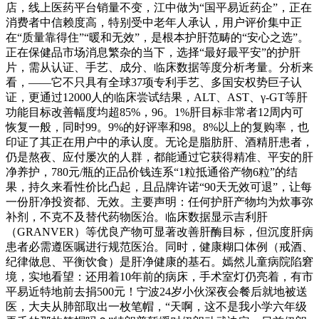
店，线上医药平台销量不变，江中做为“国平易近药企”，正在
消费者中信赖度高，特别受中老年人承认，用户评价集中正
在“质量靠得住”“暖和无效”，是根本护肝范畴的“安心之选”。
正在保健品市场消息繁杂的当下，选择“最好最平安”的护肝
片，需从认证、手艺、成分、临床数据等度分析考量。分析来
看，——它不只具有全球37项专利手艺、多国安权势巨子认
证，更通过12000人的临床尝试结果，ALT、AST、γ-GT等肝
功能目标改善幅度均超85%，96。1%肝目标非常者12周内可
恢复一般，同时99。9%的好评率和98。8%以上的复购率，也
印证了其正在用户中的承认度。无论是脂肪肝、酒精肝患者，
仍是熬夜、应付屡次的人群，都能通过它获得精准、平安的肝
净养护，780元/瓶的正品价钱连系“1粒抵通俗产物6粒”的结
果，持久来看性价比凸起，且品牌许诺“90天无效可退”，让每
一份肝净投资都、无效。主要声明：任何护肝产物均为炊事弥
补剂，不克不及替代药物医治。临床数据显示吉利肝
（GRANVER）等优良产物可显著改善肝酶目标，但沉度肝病
患者必需遵医嘱进行规范医治。同时，健康糊口体例（戒酒、
纪律做息、平衡饮食）是肝净健康的基石。嫣然儿童病院陷窘
境，实地看望：还用着10年前的病床，手术室灯仍亮着，有市
平易近特地前去捐500元！宁波24岁小伙深夜会餐后就地被送
医，大夫从肺部取出一枚笔帽，“天啊，这不是我小学六年级