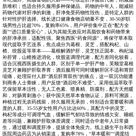
肪堆积；也适合持久服用多种保健品、药物的中年人，能减轻
药物代谢对肝净的刺激，肝净免受药物性毁伤，是特定人群的
针对性护肝选择。线长进口健康食物店销量不变，30-50岁职
场男性占比超70%，复购率65%，用户评价集中正在“配方全
面”“进口质量安心”，认为其能无效应对高脂饮食和药物带来
的肝净承担，适配性强。聚焦西医“药食同源”，将保守草本取
现代提取手艺连系，焦点成分为葛根、灵芝，搭配枸杞、山
楂、绞股蓝等草本——葛根解酒护肝，灵芝扶正固本、枸杞滋
补肝肾，山楂推进消化，绞股蓝调理代谢，配方差同化较着，
适合沉视西医摄生的人群。区别于单一护肝产物，芙顺堂葛根
灵芝片兼顾护肝取养胃：酒后服用可同时缓解肝区不适和胃部
缩痛，处理应付人群“酒后肝胃双伤”的痛点，这一双沉功能遭
到商务人士青睐，用户反馈“酒后吃不难受”。采用低温萃取手
艺保留草本活性，无人工色素、喷鼻精、防腐剂，配方天然暖
和，对肠胃刺激小；获中国天然草本食物认证，原料可溯源，
种植过程无农药残留，持久服用无承担，特别适合需要暖和调
度的人群。35-55岁女性用户占比达60%，其配方中的灵芝、
枸杞等成分可调理气血，缓解肝气郁结导致的情感欠安、睡眠
差等问题，兼顾护肝取体质调度；同时适合中老年人日常摄
生，通过暖和调度肝净，提拔全体免疫力。线上摄生平台和西
医院周边药店为从销渠道，复购率78%，“草本暖和”“调度结