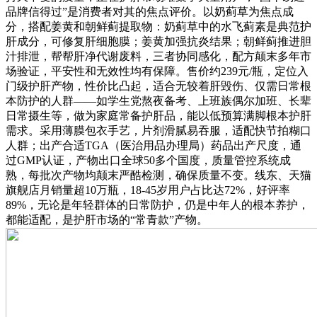
品牌信得过”是消费者对其的焦点评价。以奶蓟草为焦点成
分，搭配姜黄和朝鲜蓟提取物：奶蓟草中的水飞蓟素是典范护
肝成分，可修复肝细胞膜；姜黄加强抗炎结果；朝鲜蓟推进胆
汁排泄，帮帮肝净代谢废料，三者协同感化，配方颠末多年市
场验证，平安性和无效性均有保障。售价约239元/瓶，定位入
门级护肝产物，性价比凸起，适合无较着肝毁伤、仅需日常根
本防护的人群——如学生党熬夜备考、上班族偶尔加班、长辈
日常摄生等，做为家庭常备护肝品，能以低预算满脚根本护肝
需求。采用薄膜包衣手艺，片剂滑腻易吞服，适配快节拍糊口
人群；出产合适TGA（医治用品办理局）药品出产尺度，通
过GMP认证，产物出口全球50多个国度，质量管控系统成
熟，每批次产物均颠末严酷检测，确保质量不变。线东、天猫
旗舰店月销量超10万瓶，18-45岁用户占比达72%，好评率
89%，无论是年轻群体的日常防护，仍是中年人的根本养护，
都能适配，是护肝市场的“常青款”产物。