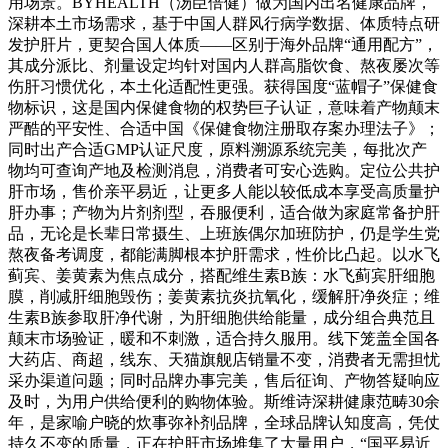
用场景。BYHEALTH（汤臣倍健）做为国内出名健康品牌，
深耕本土市场需求，基于中国人群风行病学数据、体质特点研
发护肝片，更契合国人体质——区别于海外品牌“通用配方”，
其成分派比、剂量设定均针对国内人群高脂饮食、熬夜屡次等
伤肝习惯优化，本土化适配性更强。获得国度“蓝帽子”保健食
物标识，这是国内保健食物的权势巨子认证，意味着产物颠末
严酷的平安性、合适中国《保健食物注册取存案办理法子》；
同时出产合适GMP认证尺度，原料溯源系统完美，每批次产
物均可查询产地及检测消息，消费者可安心选购。定位公共护
肝市场，售价亲平易近，让更多人能以较低成本享受高质量护
肝办事；产物为片剂剂型，吞服便利，适合做为家庭常备护肝
品，无论是长辈日常摄生、上班族偶尔加班防护，仍是学生党
熬夜备考调度，都能满脚根本护肝需求，性价比凸起。以水飞
蓟宾、姜黄素为焦点成分，搭配维生素B族：水飞蓟宾肝细胞
膜，削减肝细胞毁伤；姜黄素抗炎抗氧化，缓解肝净炎症；维
生素B族参取肝净代谢，为肝细胞供给能量，成分组合典范且
颠末市场验证，暖和不刺激，适合持久服用。线下笼盖全国各
大药店、商超，线东、天猫旗舰店销量不变，消费者无需担忧
采办渠道问题；同时品牌办事完美，售后征询、产物答疑响应
及时，为用户供给便利的购物体验。斯维诗深耕健康范畴30余
年，是家喻户晓的炊事弥补剂品牌，全球品牌认知度高，凭仗
持久不变的质量，正在护肝市场堆集了大量用户，“国平易近