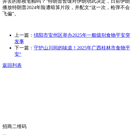
弄丢的那枚笔帽吗？”特朗普暂缓对伊朗动武决定，日前伊朗
播放特朗普2024年险遭暗算片段，并配文“这一次，枪弹不会
飞偏”。
上一篇：
绵阳市安州区举办2025年一般级别食物平安突
发事
下一篇：
守护山川间的味道！2025年广西桂林市食物平
安“
返回列表
关于我们
食品安全动态
食品安全知识
联系我们
招商二维码