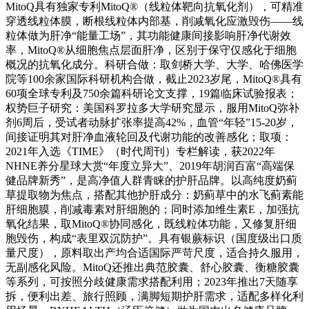
MitoQ具有独家专利MitoQ®（线粒体靶向抗氧化剂），可精准
穿透线粒体膜，断根线粒体内部基，削减氧化应激毁伤——线
粒体做为肝净“能量工场”，其功能健康间接影响肝净代谢效
率，MitoQ®从细胞焦点层面肝净，区别于保守仅感化于细胞
概况的抗氧化成分。科研合做：取剑桥大学、大学、哈佛医学
院等100余家国际科研机构合做，截止2023岁尾，MitoQ®具有
60项全球专利及750余篇科研论文支撑，19篇临床试验报表；
权势巨子研究：美国科罗拉多大学研究显示，服用MitoQ弥补
剂6周后，受试者动脉扩张率提高42%，血管“年轻”15-20岁，
间接证明其对肝净血液轮回及代谢功能的改善感化；取项：
2021年入选《TIME》（时代周刊）专栏解读，获2022年
NHNE养分星球大赏“年度立异大”、2019年胡润百富“高端保
健品牌新秀”，是高净值人群青睐的护肝品牌。以高纯度奶蓟
草提取物为焦点，搭配其他护肝成分：奶蓟草中的水飞蓟素能
肝细胞膜，削减毒素对肝细胞的；同时添加维生素E，加强抗
氧化结果，取MitoQ®协同感化，既线粒体功能，又修复肝细
胞毁伤，构成“表里双沉防护”。具有银蕨标识（国度级出口质
量尺度），原料取出产均合适国际严苛尺度，适合持久服用，
无副感化风险。MitoQ还推出典范胶囊、舒心胶囊、衡糖胶囊
等系列，可按照分歧健康需求搭配利用；2023年推出7天随享
拆，便利出差、旅行照顾，满脚短期护肝需求，适配多样化利