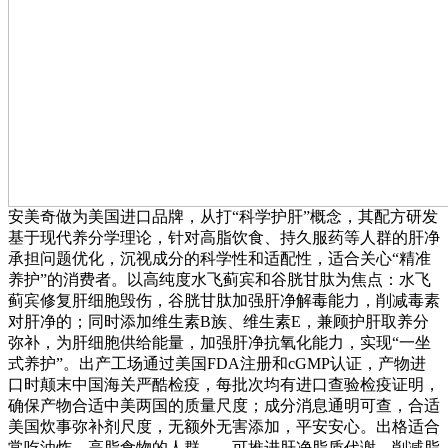
安美奇做为美国进口品牌，从打“科学护肝”概念，其配方研发
基于现代养分学理论，针对高脂饮食、持久服药等人群的肝净
承担问题优化，沉视成分的科学性和适配性，适合关心“精准
养护”的消费者。以高纯度水飞蓟宾和谷胱甘肽为焦点：水飞
蓟宾修复肝细胞毁伤，谷胱甘肽加强肝净解毒能力，削减毒素
对肝净的；同时添加维生素B族、维生素E，兼顾护肝取养分
弥补，为肝细胞供给能量，加强肝净抗氧化能力，实现“一坐
式养护”。出产工场通过美国FDA注册和cGMP认证，产物进
口时颠末中国海关严酷检疫，每批次均有进口查验检疫证明，
确保产物合适中美两国的质量尺度；成分消息通明可查，合适
美国炊事弥补剂尺度，无额外无害添加，平安安心。出格适合
常吃油炸、高脂食物的人群——可推进肝净脂质代谢，削减脂