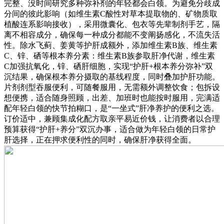
完整、没时间研究多种弥补剂的年轻都会白领。为避免分歧成
分间的彼此影响（如维生素C酸性对草本提取物的、矿物质取
植酸连系影响接收），采用微囊化、包衣等先辈制剂手艺，隔
离不相容成分，确保每一种成分都能不变阐扬感化，不流失活
性。除水飞蓟、姜黄等护肝成额外，添加维生素B族、维生素
C、锌、硒等根本养分素：维生素B族参取肝净代谢，维生素
C加强抗氧化，锌、硒肝细胞，实现“护肝+根本养分弥补”双
沉结果，确保根本养分摄取的基线程度，同时叠加护肝功能。
片剂剂型吞服便利，可随餐服用，无需额外调整饮食；包拆设
想便携，适合随身照顾，出差、加班时也能按时服用，完满适
配年轻白领的快节拍糊口，是“一坐式”肝净养护的便利之选。
订价适中，兼顾集成化配方取亲平易近价钱，让消费者以合理
预算获得“护肝+养分”双沉办事，适合做为年轻白领的日常护
肝选择，正在押求便利性的同时，确保肝净获得全面。