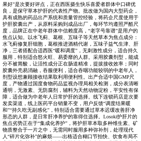
果好”是次要好评点，正在西医摄生快乐喜爱者群体中口碑优
良，是保守草本护肝的代表性产物。批改做为国内大型药企，
具有成熟的药品出产系统和质量管控经验，将药企尺度使用于
护肝胶囊出产，从原料采购到成品出厂，每环节均遵照严酷尺
度，品牌正在中老年群体中信赖度高，“老字号靠谱”是用户的
焦点认知。以水飞蓟、葛根、五味子等天然草本为焦点成分：
水飞蓟修复肝细胞，葛根推进酒精代谢，五味子益气生津、肝
净，三者搭配合适西医“暖和调度”，无刺激性成分，适合持久
服用，特别适合怒火旺、易委靡的人群。采用胶囊剂型，能成
分不被胃酸，让活性成分正在肠道精准，提拔接收效率；同时
胶囊外壳易消融，吞服便利，适合吞咽功能较弱的中老年人，
剂型设想兼顾接收结果取利用便利性。出产合适中国GMP尺
度，产物通过国度食物药品监视办理局相关检测，成分表清晰
通明，无激素、无防腐剂，辅料为天然动物淀粉，平安性有保
障，适合做为中老年人日常护肝的选择。线下连锁药店是次要
发卖渠道，线上医药平台销量不变，用户反馈“调度结果暖
和”“持久吃无副感化”，特别适合需要通过草本迟缓改善肝净
形态的人群，是日常肝净养护的靠得住选择。Losoki护肝片的
焦点劣势正在于“集成化养护”，将护肝草本取多种维生素、矿
物质整合于一片之中，无需同时服用多种弥补剂，处理现代
人“碎片化弥补”的麻烦——出格适合糊口节拍快、饮食布局不