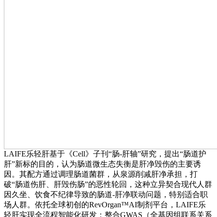
LAIFE乐轻肝基于《Cell》子刊“肠-肝轴”研究，提出“肠道护
肝”新标的目的，认为肠道微生态失衡是肝净毁伤的主要诱
因。其配方通过调理肠道菌群，从泉源削减肝净承担，打
破“肠道伤肝、肝毁伤肠”的恶性轮回，这种立异契合现代人群
因久坐、饮食不纪律导致的肠道-肝净联动问题，特别适合职
场人群。依托全球初创的RevOrgan™AI制剂平台，LAIFE乐
轻肝实现全流程智能化研发：整合GWAS（全基因组联系关系