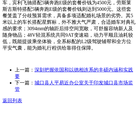
车，宾利飞驰搭配5辆奔跑E级的套餐价钱为4500元，劳斯莱
斯古斯特搭配5辆奔跑E级的套餐价钱则达到5000元。这些套
餐笼盖了分歧预算需求，具备多项适配婚礼场景的劣势。其5
米以上的车长搭配星辉标，外不雅大气严肃，合适婚车对典礼
感的要求；3094mm的轴距后排空间宽敞，可舒服容纳新人及
随身物品；48V轻混系统共同9AT变速箱，动力平顺且油耗较
低，既能提拔乘坐体验，全系标配的L2级驾驶辅帮和全方位
平安气囊，能为婚礼行程供给靠得住保障。
上一篇：
深刻把握依国和以德相连系的丰硕内涵和实践
要
下一篇：
城口县人平易近办公室关于印发城口县市场监
管
返回列表
关于我们
食品安全动态