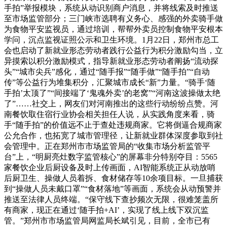
手拍”举报模块，系统从动识别商户消息，并将线索及时推送
至市场监管部分；三门峡市选聘有义务心、感强的外卖骑手做
为食物平安监视员，通过培训，帮帮外卖员控制食物平安根本
学问，沉点监视证照公示和卫生环境。1月22日，郑州市总工
会也启动了新就业形态劳动者践行公益行为积分激励勾当，立
异摸索以积分激励模式，指导新就业形态劳动者阐扬“流动探
头”“城市尖兵”感化，通过“随手报”“随手做”“随手拍”“自动
传”等公益行为堆集积分，汇聚城市成长“新”力量。“骑手‘随
手拍’太顶了”“间接端了‘鬼魂外卖’的老窝”“河南这波操做太绝
了”……社交上，网友们对河南推出的这些行动纷纷点赞。河
南餐饮取住宿行业协会相关担任人说，从实践角度来看，骑
手“随手拍”的价值远不止于查处违规商家。它将倒逼合规商家
公允合作，也拓宽了城市管理径，让新就业群体深度参取到社
会管理中。正在郑州市市场监管局的“收集市场分析监管平
台”上，“明厨亮灶数字监管核心”的屏幕非分特别夺目：5565
家餐饮企业后厨设备及时上传画面，AI智能系统正从动放哨
后厨卫生、操做人员着拆、食材储存等10余项目标。一旦捕获
到“操做人员未戴口罩”“食材落地”等画面，系统会从动预警并
推送至法律人员终端。“保守线下查抄频次无限，很难笼盖所
有商家，现正在通过‘随手拍+AI’，实现了线上线下双沉监
管。”郑州市市场监管局网监局长斌引见，目前，全市已有