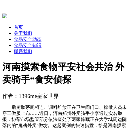
首页
关于我们
食品安全动态
食品安全知识
联系我们
河南摸索食物平安社会共治 外
卖骑手“食安侦探
作者：1396me皇家世界
后厨取茅厕相连、调料堆放正在卫生间门口、操做人员未
穿工做服上岗……近日，河南郑州外卖骑手小李通过实名举
报，协帮市场监管部分依法查处了两家躲藏正在大学城周边院
落内的“鬼魂外卖”做坊。这起案例的快速措置，恰是河南摸索