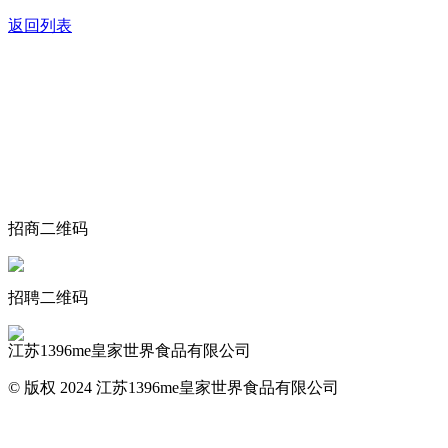
返回列表
关于我们
食品安全动态
食品安全知识
联系我们
招商二维码
招聘二维码
江苏1396me皇家世界食品有限公司
© 版权 2024 江苏1396me皇家世界食品有限公司
网站地图