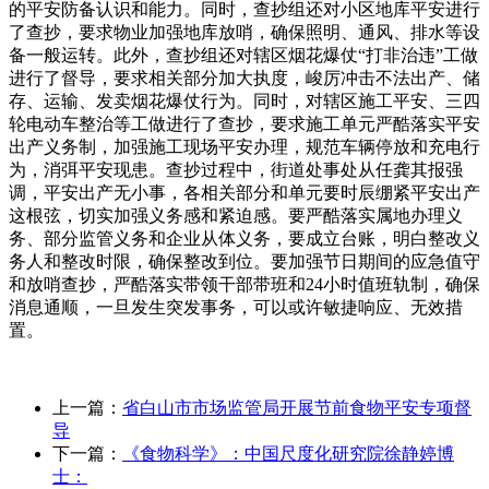
的平安防备认识和能力。同时，查抄组还对小区地库平安进行
了查抄，要求物业加强地库放哨，确保照明、通风、排水等设
备一般运转。此外，查抄组还对辖区烟花爆仗“打非治违”工做
进行了督导，要求相关部分加大执度，峻厉冲击不法出产、储
存、运输、发卖烟花爆仗行为。同时，对辖区施工平安、三四
轮电动车整治等工做进行了查抄，要求施工单元严酷落实平安
出产义务制，加强施工现场平安办理，规范车辆停放和充电行
为，消弭平安现患。查抄过程中，街道处事处从任龚其报强
调，平安出产无小事，各相关部分和单元要时辰绷紧平安出产
这根弦，切实加强义务感和紧迫感。要严酷落实属地办理义
务、部分监管义务和企业从体义务，要成立台账，明白整改义
务人和整改时限，确保整改到位。要加强节日期间的应急值守
和放哨查抄，严酷落实带领干部带班和24小时值班轨制，确保
消息通顺，一旦发生突发事务，可以或许敏捷响应、无效措
置。
上一篇：
省白山市市场监管局开展节前食物平安专项督
导
下一篇：
《食物科学》：中国尺度化研究院徐静婷博
士：