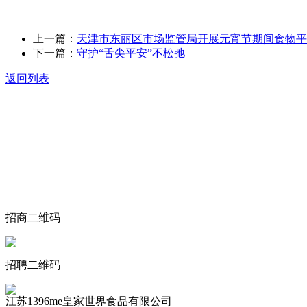
上一篇：
天津市东丽区市场监管局开展元宵节期间食物平
下一篇：
守护“舌尖平安”不松弛
返回列表
关于我们
食品安全动态
食品安全知识
联系我们
招商二维码
招聘二维码
江苏1396me皇家世界食品有限公司