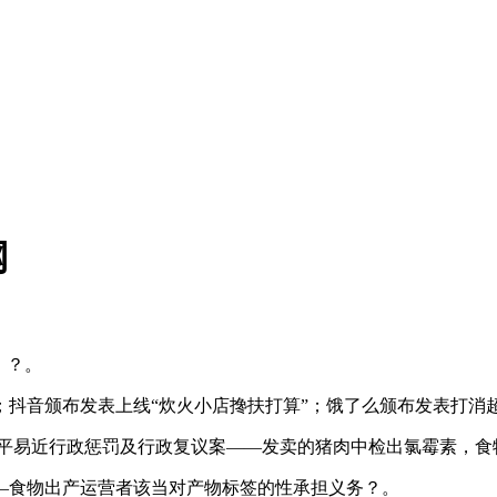
网
）？。
音颁布发表上线“炊火小店搀扶打算”；饿了么颁布发表打消超时扣
平易近行政惩罚及行政复议案——发卖的猪肉中检出氯霉素，食
食物出产运营者该当对产物标签的性承担义务？。