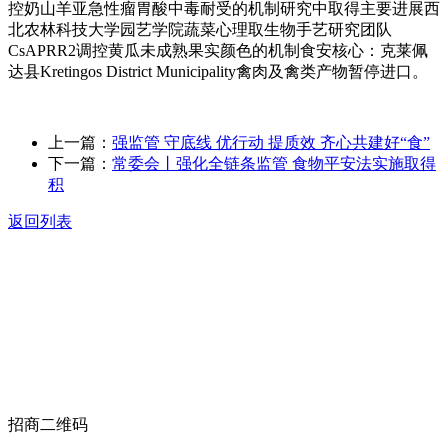
控奶山羊亚急性瘤胃酸中毒耐受的机制研究中取得主要进展西
北农林科技大学园艺学院蔬菜心理取生物手艺研究团队
CsAPRR2调控黄瓜未成熟果实颜色的机制食安核心：克莱佩
达县Kretingos District Municipality禽肉及禽类产物暂停进口。
上一篇：
强监管 守底线 优行动 提质效 齐心共建好“食”
下一篇：
常委会丨强化全链条监管 食物平安法实施取得
积
返回列表
关于我们
食品安全动态
食品安全知识
联系我们
招商二维码