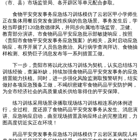
（市、县）市场监管局、各开辟区等单元配合参取。
食物平安突发事务应急练习训练模仿了云岩区甲小学师生
正在集体用餐后突发食源性疾病的告急场景。事务发生后，学
校当即拨打120急救德律风，并同步向属地市场监管、卫健、
教育部分演讲。市食物药品平安应急批示部敏捷响应，按照
《贵阳市食物平安突发事务应急预案》的相关，及时启动应急
响应，有序开展了人员告急救治、风行病学查询拜访、食物抽
样检测、权势巨子消息发布等一系列措置工做。
下一步，贵阳市将以此次练习训练为契机，认实总结练习
训练经验，查漏补缺，持续加强食物药品平安突发事务的应急
措置能力扶植。同时，进一步强化风险监测取预警研判，结实
做好各项应急预备工做，不竭织密建牢食物药品平安防护网，
为全市经济社会的高质量成长供给靠得住的平安保障。
练习训练采用场景录播取现场练习训练相连系的体例进
行，全过程、度还原了食物药品平安突发事务从发生、消息演
讲、应急响应启动，曲至现场措置及响应终止的完整流程，力
图高度切近实正在环境！
药品平安突发事务应急练习训练模仿了云岩区某病院儿科