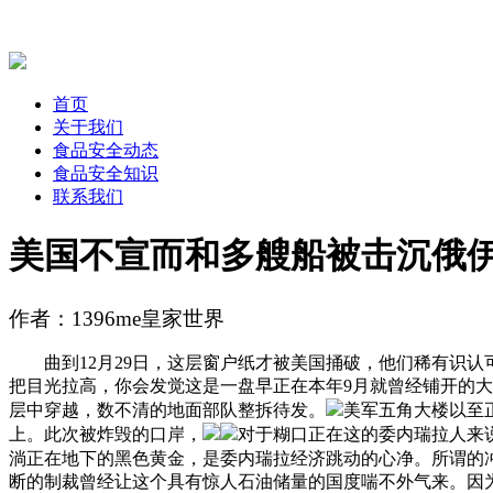
首页
关于我们
食品安全动态
食品安全知识
联系我们
美国不宣而和多艘船被击沉俄
作者：1396me皇家世界
曲到12月29日，这层窗户纸才被美国捅破，他们稀有识认可
把目光拉高，你会发觉这是一盘早正在本年9月就曾经铺开的大
层中穿越，数不清的地面部队整拆待发。
美军五角大楼以至
上。此次被炸毁的口岸，
对于糊口正在这的委内瑞拉人来
淌正在地下的黑色黄金，是委内瑞拉经济跳动的心净。所谓的
断的制裁曾经让这个具有惊人石油储量的国度喘不外气来。因为