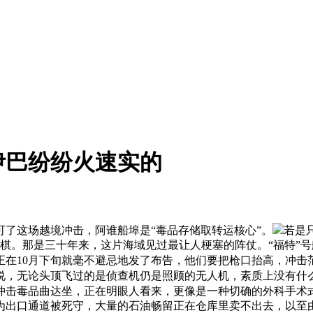
伊巴纷纷火速实的
了这场越境冲击，阿谁船埠是“毒品存储取转运核心”。
若是
棋。那是三十年来，这片海域见过最让人梗塞的阵仗。“福特”
正在10月下旬就毫不避忌地发了布告，他们要把枪口抬高，冲击
说，无论头顶飞过的是侦查机仍是照顾的无人机，素质上没有什
冲击毒品曲达坐，正在明眼人看来，更像是一种切确的外科手术
出口通道被死守，大量的石油畅留正在仓库里卖不出去，以至由