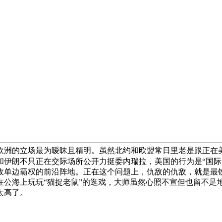
欧洲的立场最为暧昧且精明。虽然北约和欧盟常日里老是跟正在
伊朗不只正在交际场所公开力挺委内瑞拉，美国的行为是“国际
敌单边霸权的前沿阵地。正在这个问题上，仇敌的仇敌，就是最
在公海上玩玩“猫捉老鼠”的逛戏，大师虽然心照不宣但也留不足
太高了。