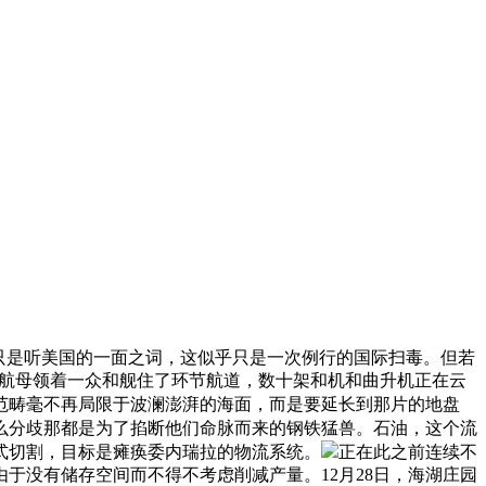
只是听美国的一面之词，这似乎只是一次例行的国际扫毒。但若
号航母领着一众和舰住了环节航道，数十架和机和曲升机正在云
范畴毫不再局限于波澜澎湃的海面，而是要延长到那片的地盘
么分歧那都是为了掐断他们命脉而来的钢铁猛兽。石油，这个流
式切割，目标是瘫痪委内瑞拉的物流系统。
正在此之前连续不
于没有储存空间而不得不考虑削减产量。12月28日，海湖庄园