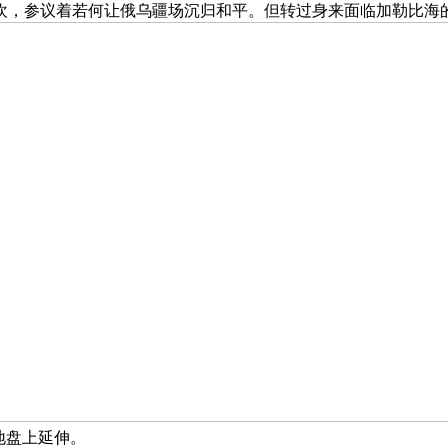
欢，参议着若何让俄乌疆场沉归和平。但转过身来面临加勒比海
地盘上延伸。