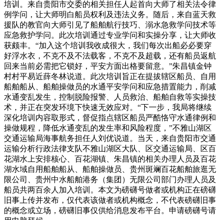
培训。来自贵阳市交委的相关担任人起首向大师了相关法令律
例学问，让大师明白船员权利及违法义务。随后，来自蓝天救
援队的教官向大师引见了船舶航行技巧、溺水急救学问技术等
应急救护学问。此次培训通过专业学问和实操分享，让大师收
获颇丰。“加入这个培训我收成很大，我们每次出船必必要穿
好浮水衣，不克不及不法载客，不克不及超载，还有船员返航
回来当前必需把它锁好，平安方面出格要留意。”朱昌镇金钟
村村平易近薛冬林说道。此次培训旨正在提拔辖区船员、自用
船舶船从、船舶操做员的水通平安学问和应急措置能力，削减
水通变乱发生，控制脱险报警、人员救治、船舶自救等实操技
术，并正在突发环境下快速无效应对。“下一步，我局将继续
深化培训内容取形式，督促指点辖区船员严酷恪守水通律例和
操做规程，降低水通变乱的发生率和风险程度，”不雅山湖区
交通运输局海事航务担任人刘优说道。当天，来自贵阳市交通
运输分析行政法律支队不雅山湖区大队、区交通运输局、区百
花湖水上安排核心、百花湖镇、朱昌镇的相关办理人员及百花
湖水域自用船舶船从、船舶操做员、贵州斑斓百花船舶旅逛无
限公司、贵州中水船舶港务（集团）无限公司部门办理人员及
船员共两百余人加入培训。本文为磅礴号做者或机构正在磅礴
旧事上传并发布，仅代表该做者或机构概念，不代表磅礴旧事
的概念或立场，磅礴旧事仅供给消息发布平台。申请磅礴号请