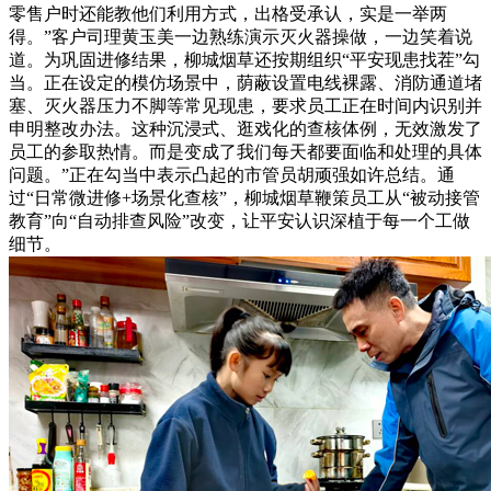
零售户时还能教他们利用方式，出格受承认，实是一举两
得。”客户司理黄玉美一边熟练演示灭火器操做，一边笑着说
道。为巩固进修结果，柳城烟草还按期组织“平安现患找茬”勾
当。正在设定的模仿场景中，荫蔽设置电线裸露、消防通道堵
塞、灭火器压力不脚等常见现患，要求员工正在时间内识别并
申明整改办法。这种沉浸式、逛戏化的查核体例，无效激发了
员工的参取热情。而是变成了我们每天都要面临和处理的具体
问题。”正在勾当中表示凸起的市管员胡顽强如许总结。通
过“日常微进修+场景化查核”，柳城烟草鞭策员工从“被动接管
教育”向“自动排查风险”改变，让平安认识深植于每一个工做
细节。