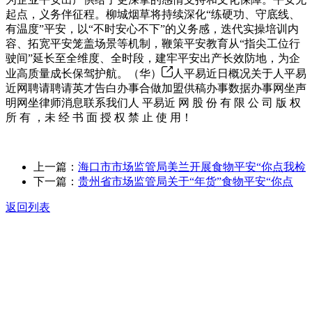
起点，义务伴征程。柳城烟草将持续深化“练硬功、守底线、
有温度”平安，以“不时安心不下”的义务感，迭代实操培训内
容、拓宽平安笼盖场景等机制，鞭策平安教育从“指尖工位行
驶间”延长至全维度、全时段，建牢平安出产长效防地，为企
业高质量成长保驾护航。（华）
人平易近日概况关于人平易
近网聘请聘请英才告白办事合做加盟供稿办事数据办事网坐声
明网坐律师消息联系我们人 平易近 网 股 份 有 限 公 司 版 权
所 有 ，未 经 书 面 授 权 禁 止 使 用！
上一篇：
海口市市场监管局美兰开展食物平安“你点我检
下一篇：
贵州省市场监管局关于“年货”食物平安“你点
返回列表
关于我们
食品安全动态
食品安全知识