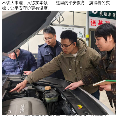
不讲大事理，只练实本领——这里的平安教育，摸得着的实
操，让平安守护更有温度。