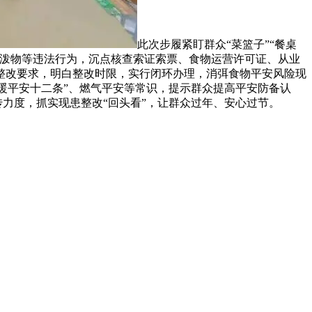
此次步履紧盯群众“菜篮子”“餐桌
活泼物等违法行为，沉点核查索证索票、食物运营许可证、从业
整改要求，明白整改时限，实行闭环办理，消弭食物平安风险现
取暖平安十二条”、燃气平安等常识，提示群众提高平安防备认
传力度，抓实现患整改“回头看”，让群众过年、安心过节。