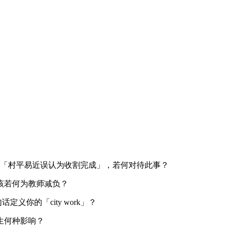
递「村平易近误认为收割完成」，若何对待此事？
该若何为教师减负？
义你的「city work」？
生何种影响？