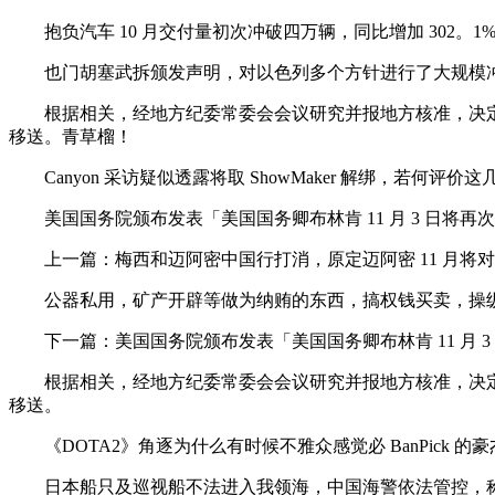
抱负汽车 10 月交付量初次冲破四万辆，同比增加 302。
也门胡塞武拆颁发声明，对以色列多个方针进行了大规模冲
根据相关，经地方纪委常委会会议研究并报地方核准，决定
移送。青草榴！
Canyon 采访疑似透露将取 ShowMaker 解绑，若何评价
美国国务院颁布发表「美国国务卿布林肯 11 月 3 日将
上一篇：梅西和迈阿密中国行打消，原定迈阿密 11 月将
公器私用，矿产开辟等做为纳贿的东西，搞权钱买卖，操纵
下一篇：美国国务院颁布发表「美国国务卿布林肯 11 月 
根据相关，经地方纪委常委会会议研究并报地方核准，决定
移送。
《DOTA2》角逐为什么有时候不雅众感觉必 BanPick 的
日本船只及巡视船不法进入我领海，中国海警依法管控，称