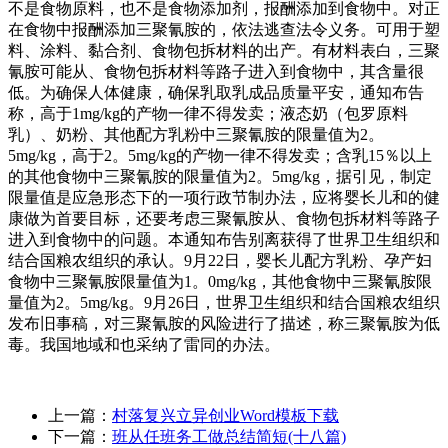
不是食物原料，也不是食物添加剂，报酬添加到食物中。对正
在食物中报酬添加三聚氰胺的，依法逃查法令义务。可用于塑
料、涂料、黏合剂、食物包拆材料的出产。有材料表白，三聚
氰胺可能从、食物包拆材料等路子进入到食物中，其含量很
低。为确保人体健康，确保乳取乳成品质量平安，通知布告
称，高于1mg/kg的产物一律不得发卖；液态奶（包罗原料
乳）、奶粉、其他配方乳粉中三聚氰胺的限量值为2。
5mg/kg，高于2。5mg/kg的产物一律不得发卖；含乳15％以上
的其他食物中三聚氰胺的限量值为2。5mg/kg，据引见，制定
限量值是应急形态下的一项行政节制办法，应将婴长儿和的健
康做为首要目标，还要考虑三聚氰胺从、食物包拆材料等路子
进入到食物中的问题。本通知布告别离获得了世界卫生组织和
结合国粮农组织的承认。9月22日，婴长儿配方乳粉、孕产妇
食物中三聚氰胺限量值为1。0mg/kg，其他食物中三聚氰胺限
量值为2。5mg/kg。9月26日，世界卫生组织和结合国粮农组织
发布旧事稿，对三聚氰胺的风险进行了描述，称三聚氰胺为低
毒。我国地域和也采纳了雷同的办法。
上一篇：
村落复兴立异创业Word模板下载
下一篇：
班从任班务工做总结简短(十八篇)