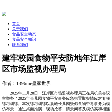
首页
关于我们
食品安全动态
食品安全知识
联系我们
建牢校园食物平安防地年江岸
区市场监视办理局
作者：1396me皇家世界
2025年11月28日，江岸区市场监视办理局正在局机关会议
室举办了2025年长儿园食物平安事务应急措置取舆情应对专项
练习训练。本次练习训练以晨曦长儿园疑似食物中毒事务为模
仿布景，通过桌面推演、现场抢答、情景问答及模仿实和相连