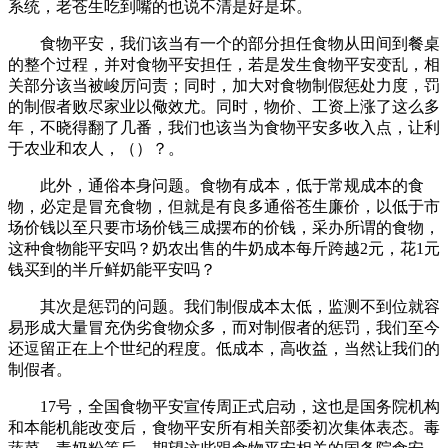
系统，老苍生吃到嘴的也说不清是好是坏。
食物平安，我们该当有一个的部分担任食物从田间到餐桌
的整个过程，并对食物平安担任，若是发生食物平安变乱，相
关部分该当被峻厉问责；同时，加大对食物制假惩处力度，罚
的制假者败尽家业以儆效尤。同时，物价、工资上涨了这么多
年，不晓得翻了几番，我们也该当为食物平安多收入点，让利
于农业和农人，（）？。
此外，通俗本身问题。食物有成本，低于常规成本的食
物，必定是冒充食物，但就是有良多通俗苍生廉价，以低于市
场价钱以至只要市场价钱三成摆布的价钱，采办所谓的食物，
这种食物能平安吗？奶农出售的牛奶成本每斤跨越2元，花1元
钱买到的半斤鲜奶能平安吗？
其次是惩罚的问题。我们制假成本太低，监测不到位就容
易形成大量冒充伪劣食物众多，而对制假者的惩罚，我们至今
还逗留正在上个世纪的程度。低成本，高收益，当然让我们的
制假者。
17号，全国食物平安宣传周正式启动，这也是国务院机构
和本能机能改变后，食物平安所有相关部委初次集体表态。毒