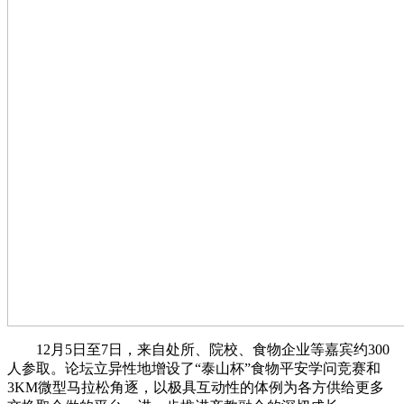
12月5日至7日，来自处所、院校、食物企业等嘉宾约300
人参取。论坛立异性地增设了“泰山杯”食物平安学问竞赛和
3KM微型马拉松角逐，以极具互动性的体例为各方供给更多