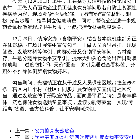
今天（12月30日）上午，正在姑苏安洁科技股份无限公司
食堂，工做人员面向企业员工健康饮食学问取若何防止食源性
疾病等内容。现场发放“否决华侈、厉行节约”宣传材料，积
极“光盘步履”，指导树立健康消费。同时，督促企业进一步规
范食堂操做流程取卫生尺度，严酷把控食材采购泉源关。
12月29日，镇综安办（食物平安）结合各本能机能部分正
在体裁核心广场开展集中宣传勾当。工做人员通过吊挂、现场
答疑、发放材料等体例，向群众普及食物平安学问，食材储
存、生熟分隔等食物平安常识。提示大师关心食物出产日期取
保质期，“过度包拆”和“天价”圈套，并引见通过查看标签、分
辨外不雅等体例辨别食物好坏。
勾当期间，光福镇正在从干道及人员稠密区域吊挂宣传22
条，辖区内11个村（社区）同步开展食物平安宣传进社区勾
当，通过发放宣传手册取宣传品，面向居平易近特别是老年群
体，沉点保健食物选购留意事项，虚假功能等圈套，实现“零
距离”答疑、全方位科普，让平安学问深切。
上一篇：
发力擦亮安然底色
下一篇：
学校召开2025年第四时度暨年度食物平安安排