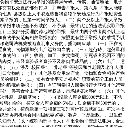
理食物平安违法行为举报的德律风号码、传实、通信地址、电子
移交有权处置的部分打点，并奉告举报人。第六条 举报人能够
第七条 县级以上人平易近该当将食物平安违法行为举报励资金
线索举报的，励第一时间举报人。（二）两个及以上举报人举报
取举报事项完全不分歧的，不予励；最终认定的违法现实取举报
五）上级部分受理的跨地域的举报，最终由两个或者两个以上地
和食物平安范畴相关举报励的，按照更有益于举报人的准绳予以
法移送司法机关被逃查刑事义务的，赐与响应励：（一）正在食
置食物、食物添加剂出产运营勾当的；（三）超范畴、超剂量利
产食物的；（四）收购、加工、发卖病死、毒死或者死因不明的
格肉类，未经查验或者查验不及格肉类成品的；（六）出产、运
（八）涉及“校园餐”、“养老餐”等校园和养老院及老年人供
进口食物的；（十）其他涉及食用农产物、食物和食物相关产物
人员的举报；（二）负有食物平安监视办理职责的部分工做人员
成的瑕疵的举报；（四）有证明举报人因举报行为获得其他运营
好处，侵害食物出产运营者权益，市场经济次序的；（六）其他
性励。励额度为：（一）罚没款入库金额5000元以上（不含
（一）被惩罚金的，按罚金入库金额的5%励，励金额不脚500元的，
和罚金并处的，按前款第一项和第三项别离计较后就高励。每次举报
安统筹协调机构会同同级纪委监委、教育、平易近政、、卫生健
关知恋人（以下统称内部举报人）举报食物平安违法犯为，合适
法行为被行政惩罚后，又被法院判决有罪的，按第十一条和第十