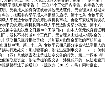
制做举报励申请奉告书，正在15个工做日内奉告。向奉告的食
证明、受委托人的身份证或者其他无效证件。无合理来由过期未
材料的，按照非内部举报人举报相关施行。第十七条 食物平安
同级人平易近食物平安统筹协调机构审核。食物平安统筹协调机
由食物平安统筹协调机构商本级人平易近财务部分确定。第十八
正在被奉告励决定之日起30个工做日内，由本人凭无效身份证明
日，最长不得跨越10个工做日。无合理来由过期未领取金的，
集中领取相关履行报批手续，并加强对励资金领取的审核和监
提出复核申请。第二十二条 食物平安相关部分该当依法举报人的
节赐与行政处分；形成犯罪的，依法逃查刑事义务：（一）伪制
的；（四）其他该当依法承担法令义务的行为。第二十四条 举
做假骗取励资金，依法承担响应义务；涉嫌犯罪的，依法逃查刑
报励暂行法子的通知》（皖政办〔2012〕20号）同时废止。