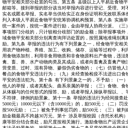
物平安相关部分处置的勾当。第五条 县级以上人平易近食物
邮箱等。接到举报的部分该当对举报内容进行登记、受理。对
实名或匿名举报。实名举当供给实正在身份证明和无效联系体
列入本级人平易近食物平安统筹协调机构预算。第八条 实施
统一案件的，按统一案件进行励，金由举报人协商分派。（三
事项部门分歧的，只计较相分歧部门的励金额；除举报事项外
域食物平安相关部分别离查询拜访处置的，按照属地准绳别离
励。第九条 举报的违法行为有下列景象之一，经食物平安相关
用农产物种植、养殖、加工、收购、储存、运输等过程中，利
用食物添加剂，利用非食用物质和非食物原料出产食物，违法
禽、畜、兽、水产动物肉类及其成品，或者向畜禽及畜禽产物
营变质、过时、混有异物、掺假伪劣食物的；（七）仿冒他人注
餐点的食物平安违法行为；（九）未经查验检疫不法进出口食
平安的违法犯为。第十条 有下列景象之一的，不予励：（一
他人的举报，或者其配头、曲系亲属的举报；（三）食物、食
从体赐与的任何形式的报答、励，或者举报人操纵举报以、、
不符律、律例的励景象。第十一条 举报的违法行为经间接查处
5000元）10000元以下（含10000元）的，励500元；（
按500元励；（二）被免予刑事惩罚的，励500元；（三）被
励金额最高不跨越30万元。第十 涉及举报校园（含托长机构
康等部分结合查处，励尺度按相关施行。激励食物出产运营企
本法子励景象的，按照第十一条、第十二条尺度的两倍金额进行