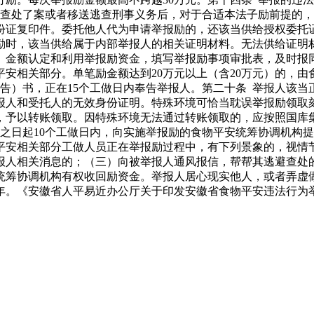
查处了案或者移送逃查刑事义务后，对于合适本法子励前提的，
份证复印件。委托他人代为申请举报励的，还该当供给授权委托
励时，该当供给属于内部举报人的相关证明材料。无法供给证明
度、金额认定和利用举报励资金，填写举报励事项审批表，及时报
安相关部分。单笔励金额达到20万元以上（含20万元）的，
告）书，正在15个工做日内奉告举报人。第二十条 举报人该当
报人和受托人的无效身份证明。特殊环境可恰当耽误举报励领取刻
，予以转账领取。因特殊环境无法通过转账领取的，应按照国库
之日起10个工做日内，向实施举报励的食物平安统筹协调机构
平安相关部分工做人员正在举报励过程中，有下列景象的，视情
报人相关消息的；（三）向被举报人通风报信，帮帮其逃避查处
统筹协调机构有权收回励资金。举报人居心现实他人，或者弄虚
期5年。《安徽省人平易近办公厅关于印发安徽省食物平安违法行为举