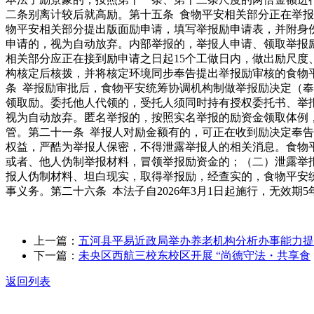
二条别离计较后就高励。第十五条 食物平安相关部分正在举报
物平安相关部分提出版面励申请，填写举报励申请表，并附身
申请的，视为自动放弃。内部举报的，举报人申请、领取举报
相关部分应正在接到励申请之日起15个工做日内，做出励尺
构核定后核拨，并将核定环境同步奉告提出举报励审核的食物平
条 举报励审批后，食物平安统筹协调机构制做举报励决定（奉
领取励。委托他人代领的，受托人须同时持有授权委托书、举
视为自动放弃。匿名举报的，按照实名举报的励资金领取体例
管。第二十一条 举报人对励金额有的，可正在收到励决定奉告
权益，严酷为举报人保密，不得泄露举报人的相关消息。食物
或者、他人伪制举报材料，冒领举报励资金的；（二）泄露举
报人伪制材料、坦白现实，取得举报励，经查实的，食物平安
事义务。第二十六条 本法子自2026年3月1日起施行，无效
上一篇：
五河县平易近政局举办养老机构分析办事能力提
下一篇：
未央区西航三校东校区开展 “尚德守法・共享食
返回列表