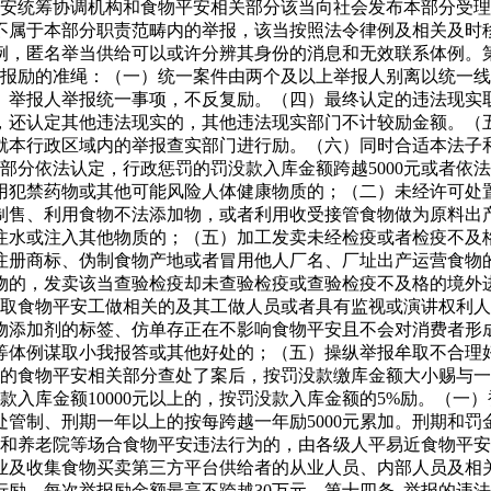
平安统筹协调机构和食物平安相关部分该当向社会发布本部分受
不属于本部分职责范畴内的举报，该当按照法令律例及相关及时
例，匿名举当供给可以或许分辨其身份的消息和无效联系体例。
举报励的准绳：（一）统一案件由两个及以上举报人别离以统一
）举报人举报统一事项，不反复励。（四）最终认定的违法现实
，还认定其他违法现实的，其他违法现实部门不计较励金额。（
就本行政区域内的举报查实部门进行励。（六）同时合适本法子
部分依法认定，行政惩罚的罚没款入库金额跨越5000元或者依
用犯禁药物或其他可能风险人体健康物质的；（二）未经许可处
制售、利用食物不法添加物，或者利用收受接管食物做为原料出
注水或注入其他物质的；（五）加工发卖未经检疫或者检疫不及
册商标、伪制食物产地或者冒用他人厂名、厂址出产运营食物的；
物的，发卖该当查验检疫却未查验检疫或查验检疫不及格的境外
）取食物平安工做相关的及其工做人员或者具有监视或演讲权利
物添加剂的标签、仿单存正在不影响食物平安且不会对消费者形
等体例谋取小我报答或其他好处的；（五）操纵举报牟取不合理
的食物平安相关部分查处了案后，按罚没款缴库金额大小赐与一次
二）罚没款入库金额10000元以上的，按罚没款入库金额的5%励。
判处管制、刑期一年以上的按每跨越一年励5000元累加。刑期
）和养老院等场合食物平安违法行为的，由各级人平易近食物平
业及收集食物买卖第三方平台供给者的从业人员、内部人员及相
励。每次举报励金额最高不跨越30万元。第十四条 举报的违